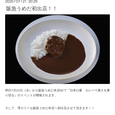
2020
/
07
/
21 20:29
阪急うめだ初出店！！
明日7月22日（水）から阪急うめだ本店B2で『日本の夏 カレーで暑さを乗
り切る』のイベントが開催されます。
そして、堺カリーも阪急うめだ本店へ初出店させて頂きます！！